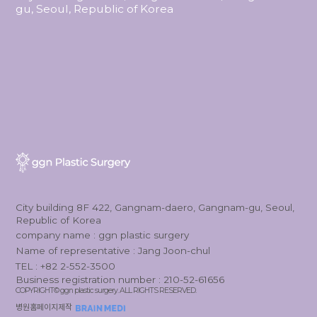
gu, Seoul, Republic of Korea
City building 8F 422, Gangnam-daero, Gangnam-gu, Seoul,
Republic of Korea
company name : ggn plastic surgery
Name of representative : Jang Joon-chul
TEL : +82 2-552-3500
Business registration number : 210-52-61656
COPYRIGHT© ggn plastic surgery. ALL RIGHTS RESERVED.
병원홈페이지제작