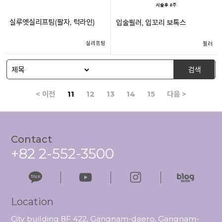
실루엣실리프팅(팔자, 턱라인)
입술필러, 입꼬리 보톡스
실리프팅
필러
검색
< 이전
11
12
13
14
15
다음 >
Contact
+82 2-552-3500
Location
City building 8F 422, Gangnam-daero, Gangnam-