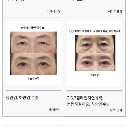
이마리프팅
이마리프팅
상안검, 하안검 수술
3,5,7펌라인자연유착,
눈썹하절제술, 하안검수술
상/하안검
상/하안검