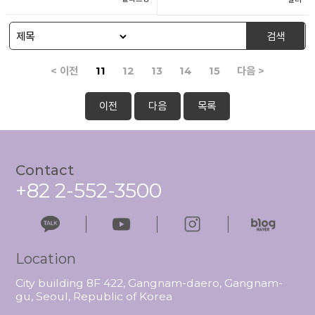
검색
< 이전
11
12
13
14
15
다음 >
이전
다음
목록
Contact
+82 2-552-3500
Location
City building 8F 422, Gangnam-daero, Gangnam-
gu, Seoul, Republic of Korea