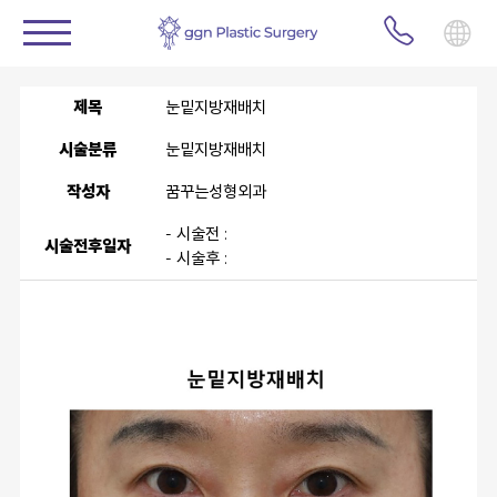
제목
눈밑지방재배치
시술분류
눈밑지방재배치
작성자
꿈꾸는성형외과
- 시술전 :
시술전후일자
- 시술후 :