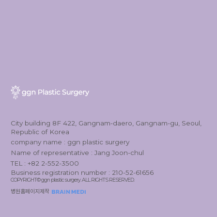
City building 8F 422, Gangnam-daero, Gangnam-gu, Seoul,
Republic of Korea
company name : ggn plastic surgery
Name of representative : Jang Joon-chul
TEL : +82 2-552-3500
Business registration number : 210-52-61656
COPYRIGHT© ggn plastic surgery. ALL RIGHTS RESERVED.
병원홈페이지제작