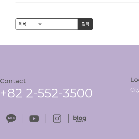
검색
Lo
Contact
+82 2-552-3500
Ci