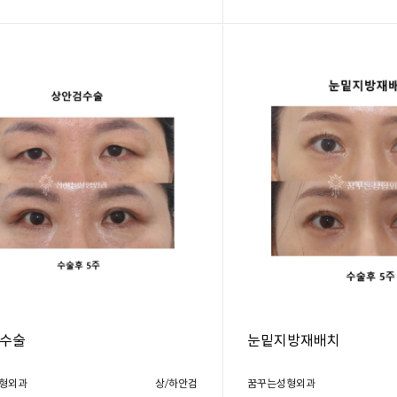
수술
눈밑지방재배치
형외과
상/하안검
꿈꾸는성형외과