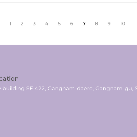
1
2
3
4
5
6
7
8
9
10
cation
ty building 8F 422, Gangnam-daero, Gangnam-gu, S