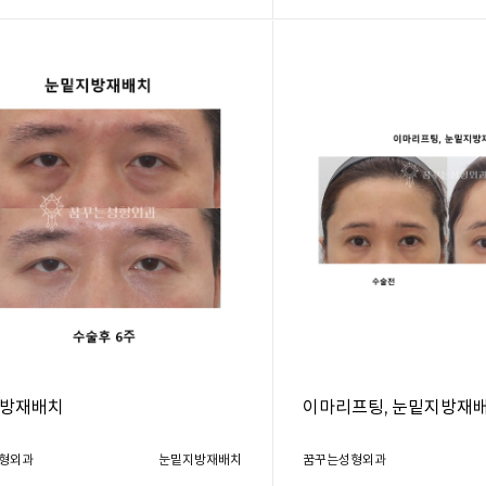
방재배치
이마리프팅, 눈밑지방재
형외과
눈밑지방재배치
꿈꾸는성형외과