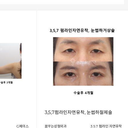
3,5,7펌라인자연유착, 눈썹하절제술
G페이스
꿈꾸는성형외과
3.5.7 펌라인 자연유착