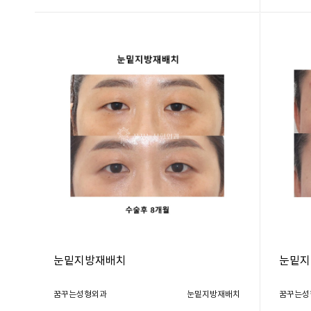
눈밑지방재배치
눈밑지
꿈꾸는성형외과
눈밑지방재배치
꿈꾸는성