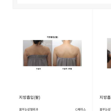
지방흡입(팔)
지방흡
꿈꾸는성형외과
G페이스
꿈꾸는성