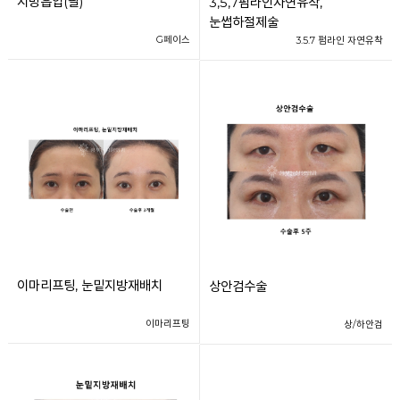
지방흡입(팔)
3,5,7펌라인자연유착,
눈썹하절제술
G페이스
3.5.7 펌라인 자연유착
이마리프팅, 눈밑지방재배치
상안검수술
이마리프팅
상/하안검