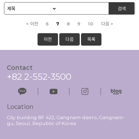
검색
< 이전
6
7
8
9
10
다음 >
이전
다음
목록
Contact
+82 2-552-3500
Location
City building 8F 422, Gangnam-daero, Gangnam-
gu, Seoul, Republic of Korea