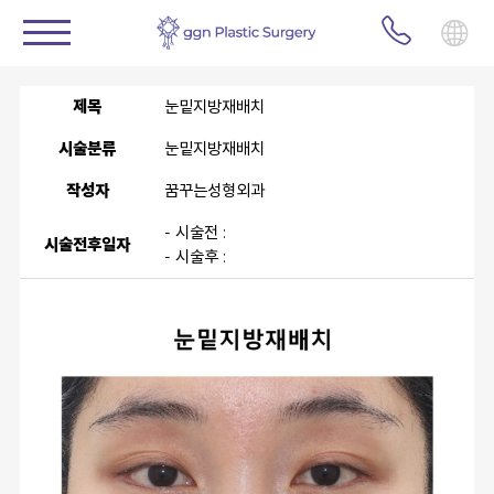
제목
눈밑지방재배치
시술분류
눈밑지방재배치
작성자
꿈꾸는성형외과
- 시술전 :
시술전후일자
- 시술후 :