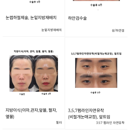
눈썹하절제술, 눈밑지방재배치
하안검수술
눈밑지방재배치
상/하안검
지방이식(이마,관자,앞볼, 팔자,
3,5,7펌라인자연유착
옆볼)
(비절개눈매교정), 앞트임
필러
3.5.7 펌라인 자연유착