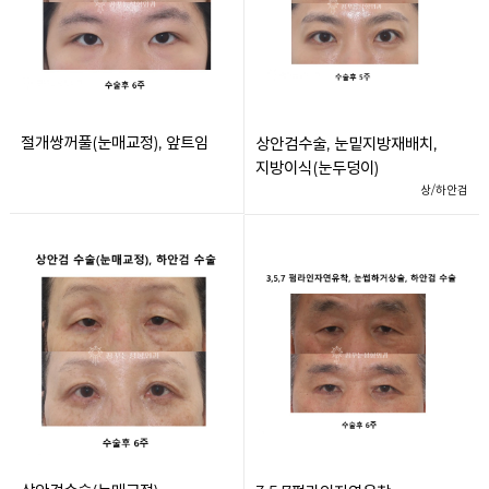
절개쌍꺼풀(눈매교정), 앞트임
상안검수술, 눈밑지방재배치,
지방이식(눈두덩이)
상/하안검