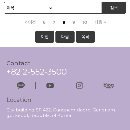
검색
< 이전
6
7
8
9
10
다음 >
이전
다음
목록
Contact
+82 2-552-3500
Location
City building 8F 422, Gangnam-daero, Gangnam-
gu, Seoul, Republic of Korea