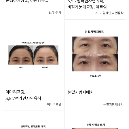
눈썹하거상술, 하안검수술
3,5,7펌라인자연유착,
비절개눈매교정, 앞트임
상/하안검
3.5.7 펌라인 자연유착
이마리프팅,
눈밑지방재배치
3,5,7펌라인자연유착
이마리프팅
눈밑지방재배치