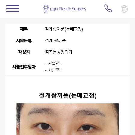
제목
절개쌍꺼풀(눈매교정)
시술분류
절개 쌍꺼풀
작성자
꿈꾸는성형외과
- 시술전 :
시술전후일자
- 시술후 :