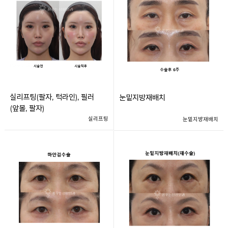
실리프팅(팔자, 턱라인), 필러
눈밑지방재배치
(앞볼, 팔자)
실리프팅
눈밑지방재배치