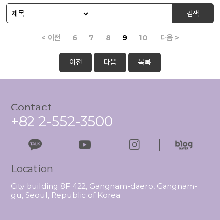
검색
< 이전
6
7
8
9
10
다음 >
이전
다음
목록
Contact
+82 2-552-3500
Location
City building 8F 422, Gangnam-daero, Gangnam-
gu, Seoul, Republic of Korea