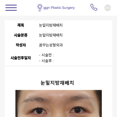
제목
눈밑지방재배치
시술분류
눈밑지방재배치
작성자
꿈꾸는성형외과
- 시술전 :
시술전후일자
- 시술후 :