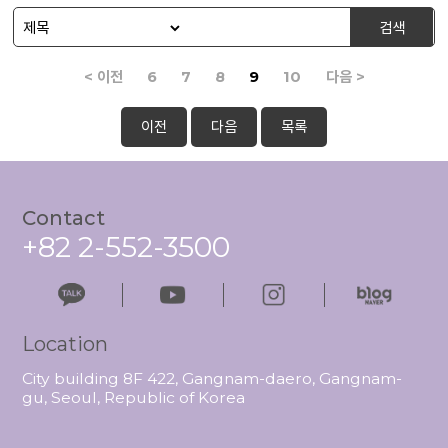
검색
< 이전
6
7
8
9
10
다음 >
이전
다음
목록
Contact
+82 2-552-3500
Location
City building 8F 422, Gangnam-daero, Gangnam-
gu, Seoul, Republic of Korea