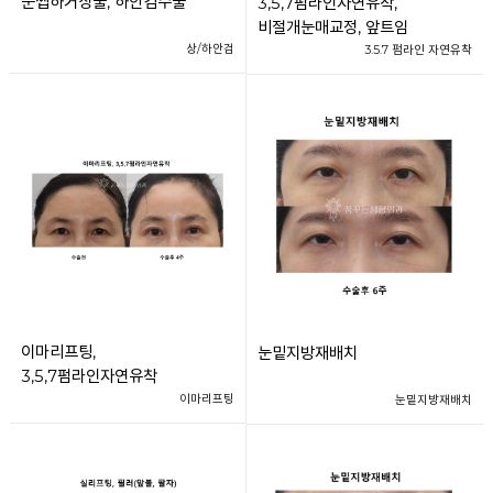
눈썹하거상술, 하안검수술
3,5,7펌라인자연유착,
비절개눈매교정, 앞트임
상/하안검
3.5.7 펌라인 자연유착
이마리프팅,
눈밑지방재배치
3,5,7펌라인자연유착
이마리프팅
눈밑지방재배치