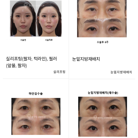
실리프팅(팔자, 턱라인), 필러
눈밑지방재배치
(앞볼, 팔자)
실리프팅
눈밑지방재배치