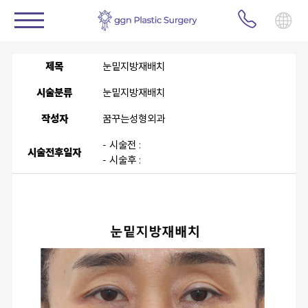
제목
눈밑지방재배치
시술분류
눈밑지방재배치
작성자
꿈꾸는성형외과
- 시술전 :
시술전후일자
- 시술후 :