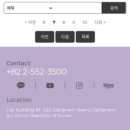
검색
< 이전
6
7
8
9
10
다음 >
이전
다음
목록
Contact
+82 2-552-3500
Location
City building 8F 422, Gangnam-daero, Gangnam-
gu, Seoul, Republic of Korea