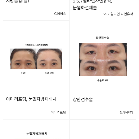
지방흡입(팔)
3,5,7펌라인자연유착,
눈썹하절제술
G페이스
3.5.7 펌라인 자연유착
이마리프팅, 눈밑지방재배치
상안검수술
이마리프팅
상/하안검