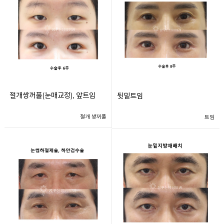
절개쌍꺼풀(눈매교정), 앞트임
뒷밑트임
절개 쌍꺼풀
트임