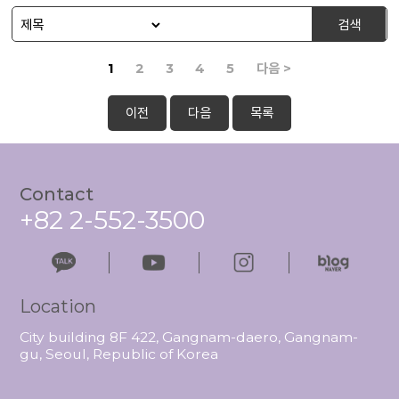
검색
1
2
3
4
5
다음 >
이전
다음
목록
Contact
+82 2-552-3500
Location
City building 8F 422, Gangnam-daero, Gangnam-
gu, Seoul, Republic of Korea