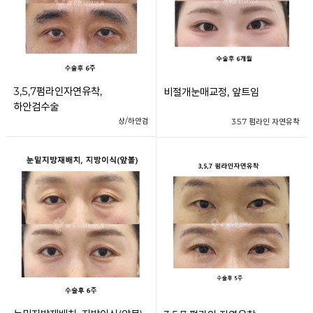
3,5,7펌라인자연유착,
비절개눈매교정, 앞트임
하안검수술
상/하안검
3.5.7 펌라인 자연유착