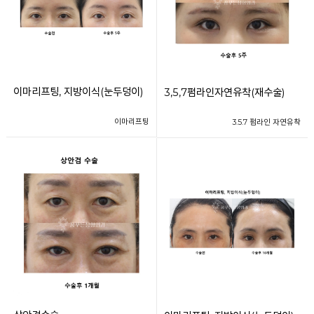
이마리프팅, 지방이식(눈두덩이)
3,5,7펌라인자연유착(재수술)
이마리프팅
3.5.7 펌라인 자연유착