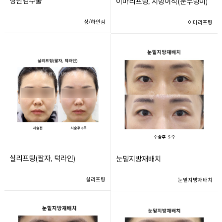
상안검수술
이마리프팅, 지방이식(눈두덩이)
상/하안검
이마리프팅
실리프팅(팔자, 턱라인)
눈밑지방재배치
실리프팅
눈밑지방재배치