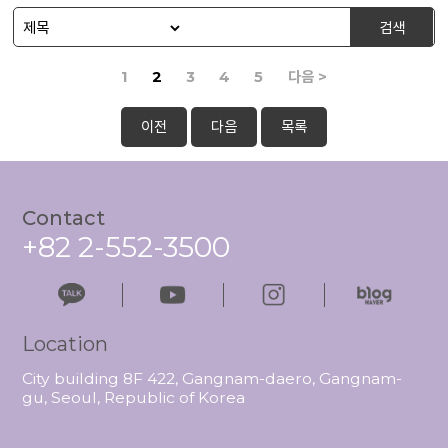
검색
1
2
3
4
5
다음 >
이전
다음
목록
Contact
+82 2-552-3500
Location
City building 8F 422, Gangnam-daero, Gangnam-
gu, Seoul, Republic of Korea