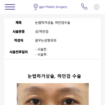
제목
눈썹하거상술, 하안검수술
시술분류
상/하안검
작성자
꿈꾸는성형외과
- 시술전 :
시술전후일자
- 시술후 :