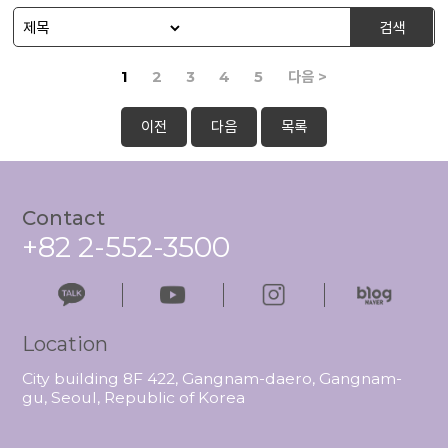
검색
1
2
3
4
5
다음 >
이전
다음
목록
Contact
+82 2-552-3500
Location
City building 8F 422, Gangnam-daero, Gangnam-
gu, Seoul, Republic of Korea