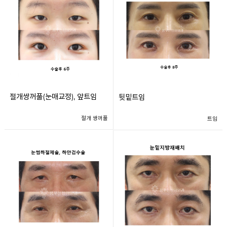
절개쌍꺼풀(눈매교정), 앞트임
뒷밑트임
절개 쌍꺼풀
트임