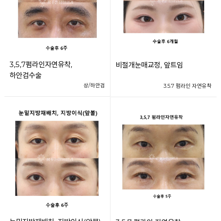
3,5,7펌라인자연유착,
비절개눈매교정, 앞트임
하안검수술
상/하안검
3.5.7 펌라인 자연유착