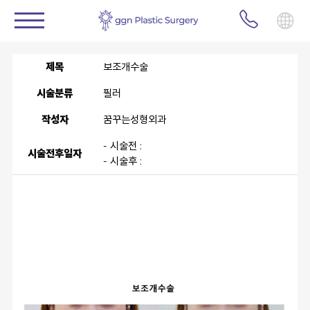
제목
보조개수술
시술분류
필러
작성자
꿈꾸는성형외과
- 시술전 :
시술전후일자
- 시술후 :