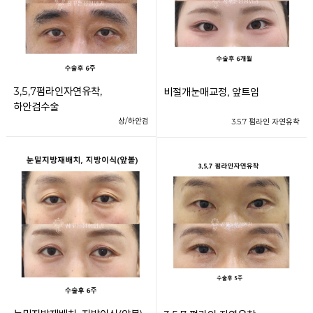
3,5,7펌라인자연유착,
비절개눈매교정, 앞트임
하안검수술
상/하안검
3.5.7 펌라인 자연유착