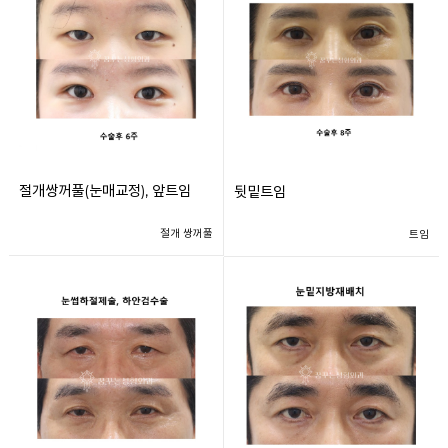
절개쌍꺼풀(눈매교정), 앞트임
뒷밑트임
절개 쌍꺼풀
트임