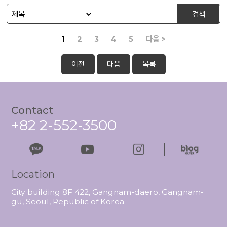
검색
1
2
3
4
5
다음 >
이전
다음
목록
Contact
+82 2-552-3500
Location
City building 8F 422, Gangnam-daero, Gangnam-
gu, Seoul, Republic of Korea