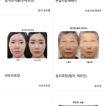
절개쌍꺼풀(눈매교정)
눈밑지방재배치
절개 쌍꺼풀
눈밑지방재배치
이마리프팅
실리프팅(팔자, 턱라인)
이마리프팅
꿈프팅