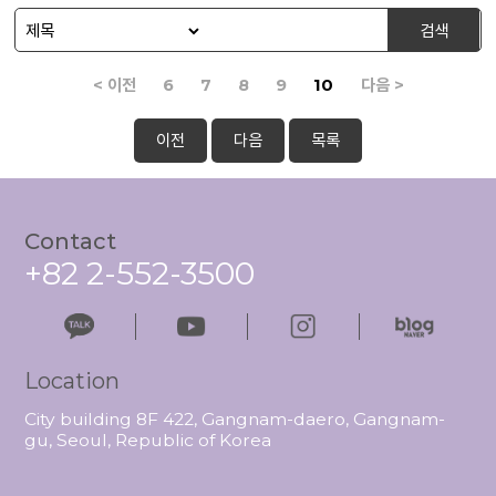
검색
< 이전
6
7
8
9
10
다음 >
이전
다음
목록
Contact
+82 2-552-3500
Location
City building 8F 422, Gangnam-daero, Gangnam-
gu, Seoul, Republic of Korea