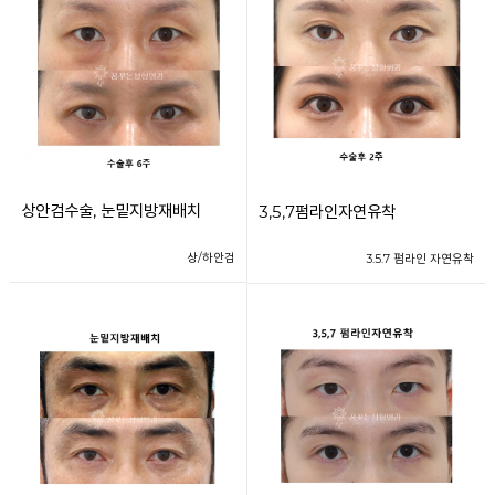
상안검수술, 눈밑지방재배치
3,5,7펌라인자연유착
상/하안검
3.5.7 펌라인 자연유착