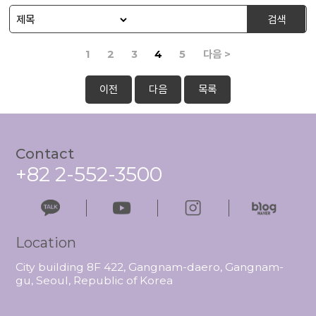
검색
1
2
3
4
5
다음 >
이전
다음
목록
Contact
+82 2-552-3500
Location
City building 8F 422, Gangnam-daero, Gangnam-
gu, Seoul, Republic of Korea