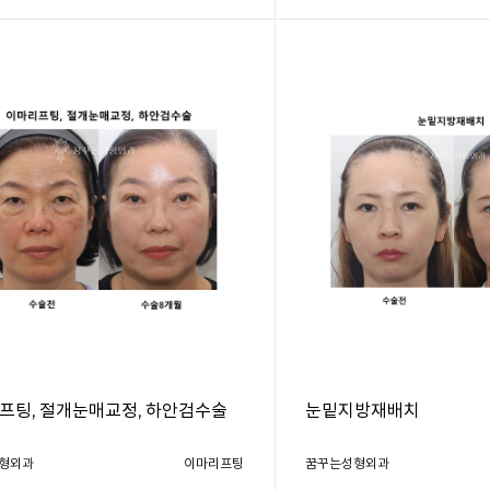
프팅, 절개눈매교정, 하안검수술
눈밑지방재배치
형외과
이마리프팅
꿈꾸는성형외과