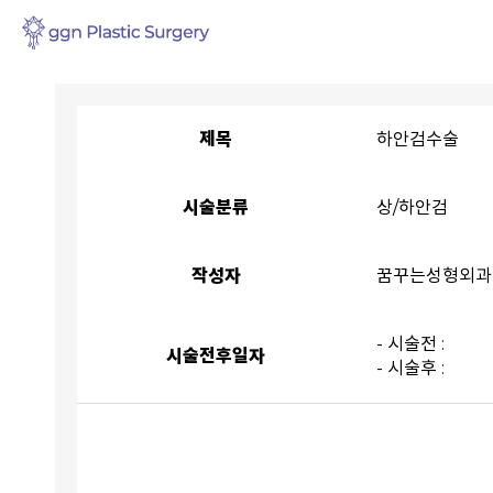
제목
하안검수술
시술분류
상/하안검
작성자
꿈꾸는성형외과
- 시술전 :
시술전후일자
- 시술후 :