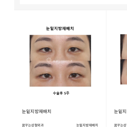
눈밑지방재배치
눈밑지
꿈꾸는성형외과
눈밑지방재배치
꿈꾸는성