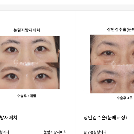
방재배치
상안검수술(눈매교정)
형외과
눈밑지방재배치
꿈꾸는성형외과