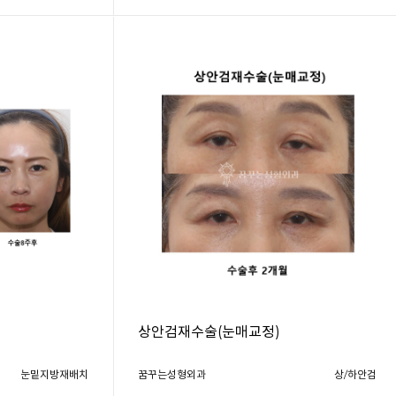
상안검재수술(눈매교정)
눈밑지방재배치
꿈꾸는성형외과
상/하안검