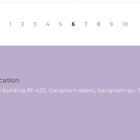
1
2
3
4
5
6
7
8
9
10
cation
ty building 8F 422, Gangnam-daero, Gangnam-gu, S