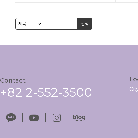
검색
Lo
Contact
+82 2-552-3500
Ci