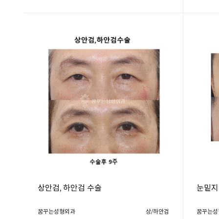
상안검, 하안검 수술
눈밑지
꿈꾸는성형외과
상/하안검
꿈꾸는성