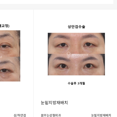
눈밑지방재배치
상/하안검
꿈꾸는성형외과
눈밑지방재배치