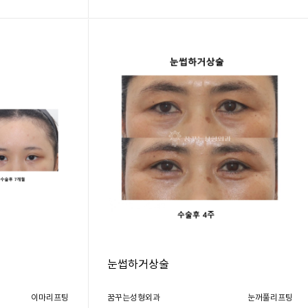
눈썹하거상술
이마리프팅
꿈꾸는성형외과
눈꺼풀리프팅