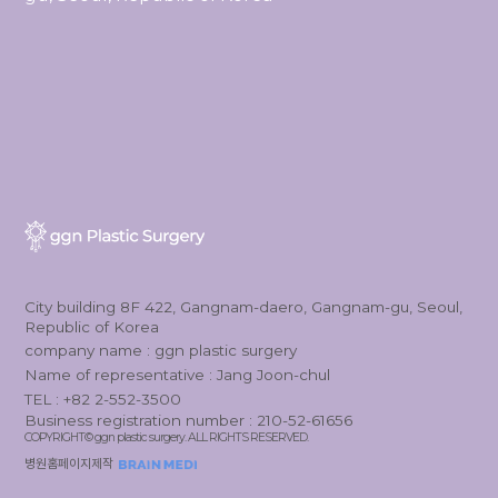
City building 8F 422, Gangnam-daero, Gangnam-gu, Seoul,
Republic of Korea
company name : ggn plastic surgery
Name of representative : Jang Joon-chul
TEL : +82 2-552-3500
Business registration number : 210-52-61656
COPYRIGHT© ggn plastic surgery. ALL RIGHTS RESERVED.
병원홈페이지제작