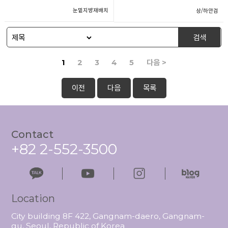
눈밑지방재배치
상/하안검
검색
1
2
3
4
5
다음 >
이전
다음
목록
Contact
+82 2-552-3500
Location
City building 8F 422, Gangnam-daero, Gangnam-
gu, Seoul, Republic of Korea