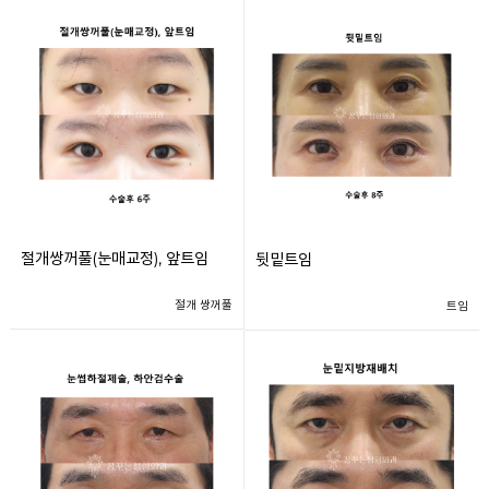
절개쌍꺼풀(눈매교정), 앞트임
뒷밑트임
절개 쌍꺼풀
트임