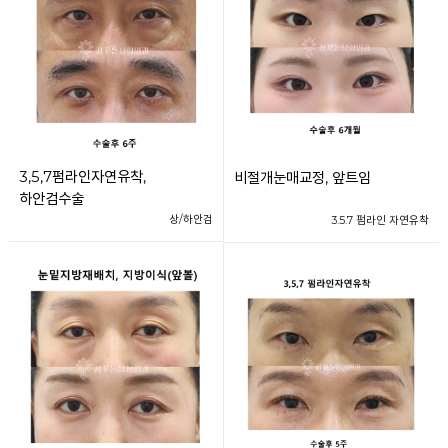
3,5,7펌라인자연유착,
비절개눈매교정, 앞트임
하안검수술
상/하안검
3.5.7 펌라인 자연유착