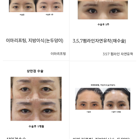
이마리프팅, 지방이식(눈두덩이)
3,5,7펌라인자연유착(재수술)
이마리프팅
3.5.7 펌라인 자연유착