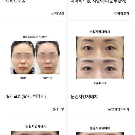
상안검수술
이마리프팅, 지방이식(눈두덩이)
상/하안검
이마리프팅
실리프팅(팔자, 턱라인)
눈밑지방재배치
실리프팅
눈밑지방재배치