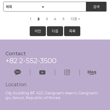
검색
1
2
3
4
5
다음 >
이전
다음
목록
Contact
+82 2-552-3500
Location
City building 8F 422, Gangnam-daero, Gangnam-
gu, Seoul, Republic of Korea